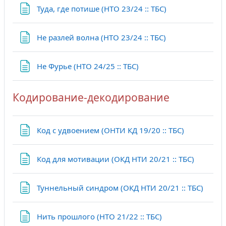
Страница
Туда, где потише (НТО 23/24 :: ТБС)
Страница
Не разлей волна (НТО 23/24 :: ТБС)
Страница
Не Фурье (НТО 24/25 :: ТБС)
Кодирование-декодирование
Страница
Код с удвоением (ОНТИ КД 19/20 :: ТБС)
Страниц
Код для мотивации (ОКД НТИ 20/21 :: ТБС)
Стран
Туннельный синдром (ОКД НТИ 20/21 :: ТБС)
Страница
Нить прошлого (НТО 21/22 :: ТБС)