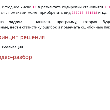
к, исходное число
в результате кодировки становится
18
18
нал с помехами может приобретать вид
,
и т.д.
181918
381818
аша
задача
- написать программу, которая бу
нные,
вести
статистику ошибок и
помечать
ошибочные пак
ринцип решения
Реализация
идео-разбор