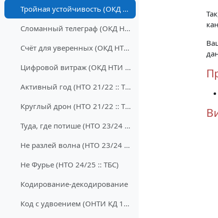
Тройная устойчивость (ОКД НТИ 20/21 :: ТБС)
Та
ка
Сломанный телеграф (ОКД НТИ 20/21 :: ТБС)
В
Счёт для уверенных (ОКД НТИ 20/21 :: ТБС)
да
Цифровой витраж (ОКД НТИ 20/21 :: ТБС)
П
Активный год (НТО 21/22 :: ТБС)
Круглый дрон (НТО 21/22 :: ТБС)
В
Туда, где потише (НТО 23/24 :: ТБС)
Не разлей волна (НТО 23/24 :: ТБС)
Не Фурье (НТО 24/25 :: ТБС)
Кодирование-декодирование
Код с удвоением (ОНТИ КД 19/20 :: ТБС)