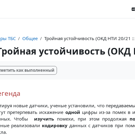
оры ТБС
Общее
Тройная устойчивость (ОКД НТИ 20/21 ::
Тройная устойчивость (ОКД НТ
буемые условия завершения
метить как выполненный
егенда
стируя новые датчики, ученые установили, что передаваем
гут претерпевать искажение
одной
цифры из-за помех в и
нных. Чтобы
изучить
помехи, при этом продолжая
п
ёные реализовали
кодировку
данных с датчиков при по
сла.