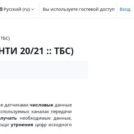
Русский ‎(ru)‎
Вы используете гостевой доступ
Вход
 ТБС)
И 20/21 :: ТБС)
ые датчиками
числовые
данные
спользуемых каналах передачи
олучать
необходимые данные,
мощи
утроения
цифр исходного