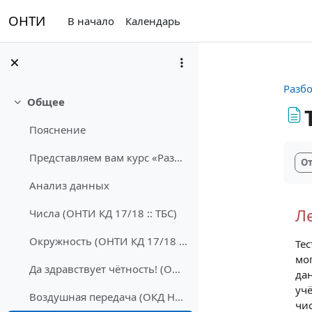
Перейти к основному содержанию
ОНТИ
В начало
Календарь
Разб
Общее
Свернуть
Пояснение
Тре
Представляем вам курс «Разборы задач профиля ТБС»....
От
Анализ данных
Л
Числа (ОНТИ КД 17/18 :: ТБС)
Окружность (ОНТИ КД 17/18 :: ТБС)
Те
мо
Да здравствует чётность! (ОНТИ КД 19/20 :: ТБС)
да
уч
Воздушная передача (ОКД НТИ 20/21 :: ТБС)
чи