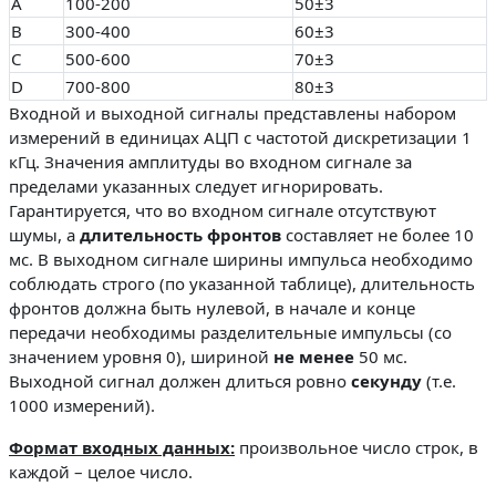
A
100-200
50±3
B
300-400
60±3
C
500-600
70±3
D
700-800
80±3
Входной и выходной сигналы представлены набором
измерений в единицах АЦП с частотой дискретизации 1
кГц. Значения амплитуды во входном сигнале за
пределами указанных следует игнорировать.
Гарантируется, что во входном сигнале отсутствуют
шумы, а
длительность фронтов
составляет не более 10
мс. В выходном сигнале ширины импульса необходимо
соблюдать строго (по указанной таблице), длительность
фронтов должна быть нулевой, в начале и конце
передачи необходимы разделительные импульсы (со
значением уровня 0), шириной
не менее
50 мс.
Выходной сигнал должен длиться ровно
секунду
(т.е.
1000 измерений).
Формат входных данных:
произвольное число строк, в
каждой – целое число.