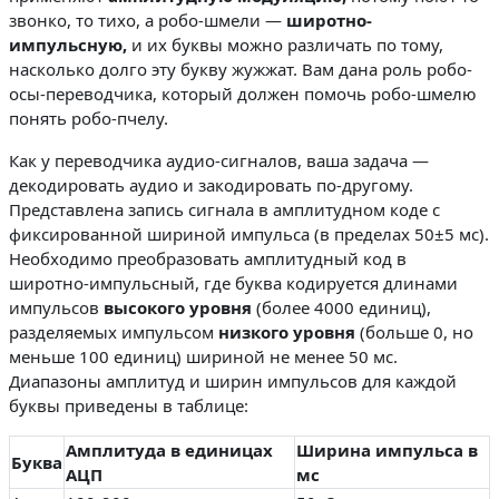
звонко, то тихо, а робо-шмели —
широтно-
импульсную,
и их буквы можно различать по тому,
насколько долго эту букву жужжат. Вам дана роль робо-
осы-переводчика, который должен помочь робо-шмелю
понять робо-пчелу.
Как у переводчика аудио-сигналов, ваша задача —
декодировать аудио и закодировать по-другому.
Представлена запись сигнала в амплитудном коде с
фиксированной шириной импульса (в пределах 50±5 мс).
Необходимо преобразовать амплитудный код в
широтно-импульсный, где буква кодируется длинами
импульсов
высокого уровня
(более 4000 единиц),
разделяемых импульсом
низкого уровня
(больше 0, но
меньше 100 единиц) шириной не менее 50 мс.
Диапазоны амплитуд и ширин импульсов для каждой
буквы приведены в таблице:
Амплитуда в единицах
Ширина импульса в
Буква
АЦП
мс