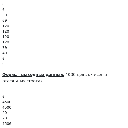
0

0

30

60

120

120

120

120

70

40

0

0
Формат выходных
данных:
1000 целых чисел в
отдельных строках.
0

0

4500

4500

20

20

4500
