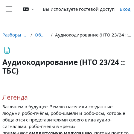
Перейти к основному содержанию
Вы используете гостевой доступ
Вход
Боковая панель
Разборы ТБС
Общее
Аудиокодирование (НТО 23/24 :: ТБС)
Аудиокодирование (НТО 23/24 ::
ТБС)
Требуемые условия завершения
Легенда
Заглянем в будущее. Землю населили созданные
людьми робо-пчёлы, робо-шмели и робо-осы, которые
общаются с представителями своего вида аудио-
сигналами: робо-пчёлы в «речи»
применяют
амплитудную модуляцию,
потому поют то