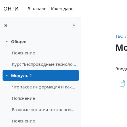
Перейти к основному содержанию
ОНТИ
В начало
Календарь
ТБС
Общее
Свернуть
Мо
Пояснение
Sec
Курс “Беспроводные технологии связи” возник как до...
Ввод
Модуль 1
Свернуть
Что такое информация и какое значение имеет информация?
Пояснение
Базовые понятия технологий беспроводной связи
Пояснение