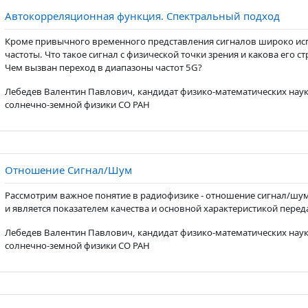
Стра
Автокорреляционная функция. Спектральный подход
Кроме привычного временного представления сигналов широко исп
частоты. Что такое сигнал с физической точки зрения и какова его с
Чем вызван переход в диапазоны частот 5G?
Лебедев Валентин Павлович, кандидат физико-математических наук
солнечно-земной физики СО РАН
Страница
Отношение Сигнал/Шум
Рассмотрим важное понятие в радиофизике - отношение сигнал/шум
и является показателем качества и основной характеристикой перед
Лебедев Валентин Павлович, кандидат физико-математических наук
солнечно-земной физики СО РАН