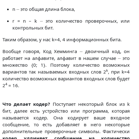
n ⏤ это общая длина блока,
r = n – k ⏤ это количество проверочных, или
контрольных бит.
Таким образом, у нас k=4, 4 информационных бита.
Вообще говоря, Код Хемминга ⏤ двоичный код, он
работает на алфавите, алфавит в нашем случае ⏤ это
множество {0; 1}. Поэтому количество возможных
k
вариантов так называемых входных слов 2
, при k=4
количество возможных вариантов входных слов будет
4
2
= 16.
Что делает кодер?
Поступает некоторый блок из k
бит, далее есть устройство или программа, которая
называется кодер. Она кодирует ваше входное
сообщение, то есть добавляет в него некоторые
дополнительные проверочные символы. Фактически
кодер удлиняет сообщение на количество