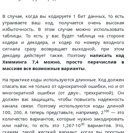
В случае, когда вы кодируете 1 бит данных, то есть
утраиваете ваш код, получается очень высокая
избыточность. В этом случае можно использовать
таблицы. То есть у вас будет таблица на стороне
кодера и декодера, и кодер по номеру входного
сигнала сразу возвращает выходной, при этом
декодер действует также. Поэтому
написать код
Хемминга 7,4 можно, просто перечислив в
массиве все возможные варианты
.
На практике коды используются длинные. Код должен
спасать вас не только от однократной ошибки, но и от
многократной ошибки (от двух-, трехкратной). Он
должен вас защищать, чтобы повысить надежность
канала связи. Поэтому используются коды длиной
100
100, 200. А теперь представьте, например, 2
— это
количество вариантов, которые нужно закодировать
30
или найти, то есть это 1,267·10
вариантов. Это,
скажем, такой жесткий вариант, когда вы простым