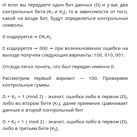
И если вы передаете один бит данных (D) и у вас два
контрольных бита (K
и K
), то в зависимости от того,
1
2
какой на входе бит, будут определяться контрольные
символы.
D кодируется ➞ DK
K
1
2
0 кодируется ➞ 000 ➞ при возникновении ошибки на
выходе получим следующие варианты: 100, 010, 001.
Отсюда легко понять, что был передан именно 0.
Рассмотрим первый вариант — 100. Проверяем
контрольные суммы.
D + K
= 1 (mod 2) - значит, ошибка либо в первом (D),
1
либо во втором бите (K
), далее приемник сравнивает
1
данные и второй контрольный бит
D + K
= 1 ( mod 2) - значит, ошибка либо в первом (D),
2
либо в третьем бите (K
),
2