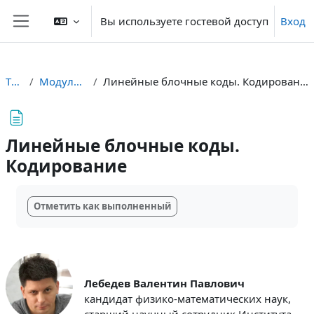
Перейти к основному содержанию
Вы используете гостевой доступ
Вход
Боковая панель
ТБС
Модуль 1
Линейные блочные коды. Кодирование
Линейные блочные коды.
Кодирование
Требуемые условия завершения
Отметить как выполненный
Лебедев Валентин Павлович
кандидат физико-математических наук,
старший научный сотрудник Института