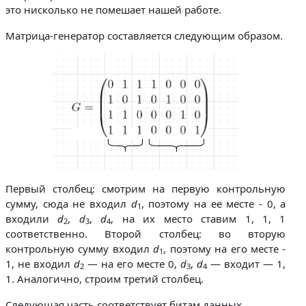
это нисколько не помешает нашей работе.
Матрица-генератор составляется следующим образом.
Первый столбец: смотрим на первую контрольную
сумму, сюда не входил
d
, поэтому на ее месте - 0, а
1
входили
d
,
d
,
d
, на их место ставим 1, 1, 1
2
3
4
соответственно. Второй столбец: во вторую
контрольную сумму входил
d
, поэтому на его месте -
1
1, не входил
d
— на его месте 0,
d
,
d
— входит — 1,
2
3
4
1. Аналогично, строим третий столбец.
Следующая часть соответствует битам данных.