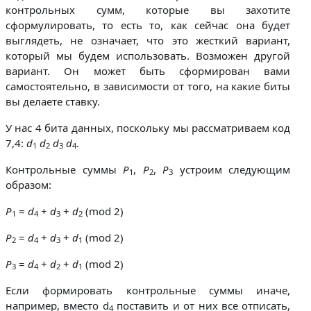
контрольных сумм, которые вы захотите
сформулировать, то есть то, как сейчас она будет
выглядеть, не означает, что это жесткий вариант,
который мы будем использовать. Возможен другой
вариант. Он может быть сформирован вами
самостоятельно, в зависимости от того, на какие биты
вы делаете ставку.
У нас 4 бита данных, поскольку мы рассматриваем код
7,4:
d
d
d
d
.
1
2
3
4
Контрольные суммы
P
,
P
,
P
устроим следующим
1
2
3
образом:
P
=
d
+
d
+
d
(mod 2)
1
4
3
2
P
=
d
+
d
+
d
(mod 2)
2
4
3
1
P
=
d
+
d
+
d
(mod 2)
3
4
2
1
Если формировать контрольные суммы иначе,
например, вместо d
поставить и от них все отписать,
4