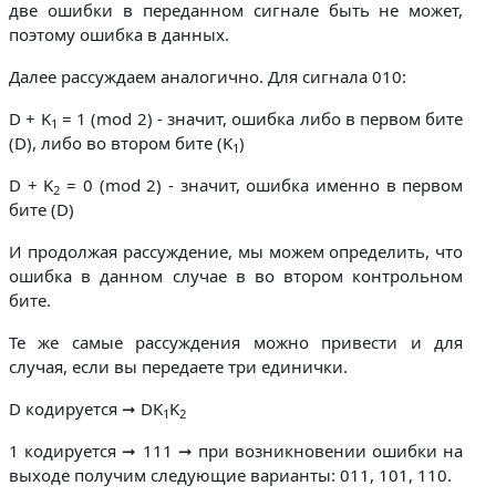
две ошибки в переданном сигнале быть не может,
поэтому ошибка в данных.
Далее рассуждаем аналогично. Для сигнала 010:
D + K
= 1 (mod 2) - значит, ошибка либо в первом бите
1
(D), либо во втором бите (K
)
1
D + K
= 0 (mod 2) - значит, ошибка именно в первом
2
бите (D)
И продолжая рассуждение, мы можем определить, что
ошибка в данном случае в во втором контрольном
бите.
Те же самые рассуждения можно привести и для
случая, если вы передаете три единички.
D кодируется ➞ DK
K
1
2
1 кодируется ➞ 111 ➞ при возникновении ошибки на
выходе получим следующие варианты: 011, 101, 110.