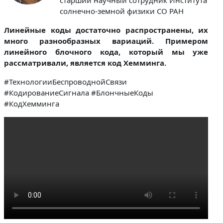
солнечно-земной физики СО РАН
Линейные коды достаточно распространены, их
много разнообразных вариаций. Примером
линейного блочного кода, который мы уже
рассматривали, является код Хемминга.
#ТехнологииБеспроводнойСвязи
#КодированиеСигнала #БлончныеКоды
#КодХемминга