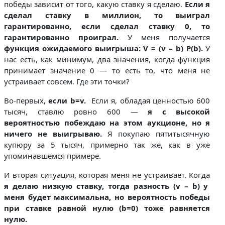
победы зависит от того, какую ставку я сделаю.
Если я
сделал ставку в миллион, то выиграл
гарантированно, если сделал ставку 0, то
гарантированно проиграл.
У меня получается
функция ожидаемого выигрыша: V = (v – b) P(b).
У
нас есть, как минимум, два значения, когда функция
принимает значение 0 — то есть то, что меня не
устраивает совсем. Где эти точки?
Во-первых,
если b=v.
Если я, обладая ценностью 600
тысяч, ставлю ровно 600 —
я с высокой
вероятностью побеждаю на этом аукционе, но я
ничего не выигрываю.
Я покупаю пятитысячную
купюру за 5 тысяч, примерно так же, как в уже
упоминавшемся примере.
И вторая ситуация, которая меня не устраивает. Когда
я делаю низкую ставку,
тогда разность (v – b) у
меня будет максимальна, но вероятность победы
при ставке равной нулю (b=0) тоже равняется
нулю.