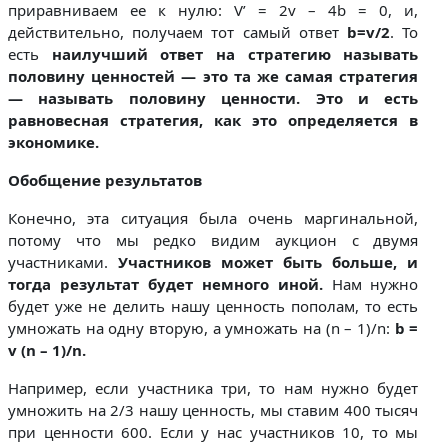
приравниваем ее к нулю: V’ = 2v – 4b = 0, и,
действительно, получаем тот самый ответ
b=v/2
. То
есть
наилучший ответ на стратегию называть
половину ценностей — это та же самая стратегия
— называть половину ценности. Это и есть
равновесная стратегия, как это определяется в
экономике.
Обобщение результатов
Конечно, эта ситуация была очень маргинальной,
потому что мы редко видим аукцион с двумя
участниками.
Участников может быть больше, и
тогда результат будет немного иной.
Нам нужно
будет уже не делить нашу ценность пополам, то есть
умножать на одну вторую, а умножать на (n – 1)/n:
b =
v (n – 1)/n.
Например, если участника три, то нам нужно будет
умножить на 2/3 нашу ценность, мы ставим 400 тысяч
при ценности 600. Если у нас участников 10, то мы