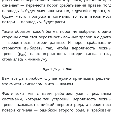
означает — перенести порог срабатывания правее, тогд
площадь S
будет уменьшаться, но, с другой стороны, м
2
будем часто пропускать сигналы, то есть вероятност
потери — площадь S
будет расти.
1
Таким образом, какой бы мы порог не выбрали, с одно
стороны останется вероятность ложных тревог, а с друго
— вероятность потери данных. И порог срабатывани
стараются выбирать так, чтобы вероятность ложны
тревог (p
) плюс вероятность потери сигнала (p
л.т.
п.с.
стремилась к минимуму:
p
+
p
→
min
л.т.
п.с.
Вам всегда в любом случае нужно принимать решение
что считать сигналом, а что — шумом.
Фактически мы с вами работаем уже с реальным
системами, которые так устроены. Вероятность ложны
тревог называют ошибкой первого рода, а вероятност
потери сигнала — ошибкой второго рода, и требовани