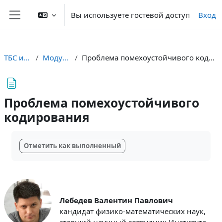
Перейти к основному содержанию
Вы используете гостевой доступ
Вход
Боковая панель
ТБС и IoT
Модуль 1
Проблема помехоустойчивого кодирования
Проблема помехоустойчивого
кодирования
Требуемые условия завершения
Отметить как выполненный
Лебедев Валентин Павлович
кандидат физико-математических наук,
старший научный сотрудник Института