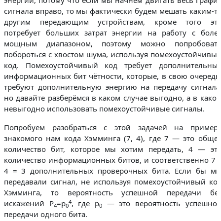
энергии, потому что если мы начнём двигать весь графи
сигнала вправо, то мы фактически будем мешать каким-т
другим передающим устройствам, кроме того эт
потребует больших затрат энергии на работу с боле
мощным диапазоном, поэтому можно попробоват
побороться с хвостом шума, используя помехоустойчивы
код. Помехоустойчивый код требует дополнительны
информационных бит чётности, которые, в свою очередь
требуют дополнительную энергию на передачу сигнала
но давайте разберёмся в каком случае выгодно, а в како
невыгодно использовать помехоустойчивые сигналы.
Попробуем разобраться с этой задачей на пример
знакомого нам кода Хэмминга (7, 4), где 7 — это обще
количество бит, которое мы хотим передать, 4 — эт
количество информационных битов, и соответственно 7 
4 = 3 дополнительных проверочных бита. Если бы м
передавали сигнал, не используя помехоустойчивый ко
Хэмминга, то вероятность успешной передачи бе
4
искажений P
=p
, где p
— это вероятность успешно
4
0
0
передачи одного бита.