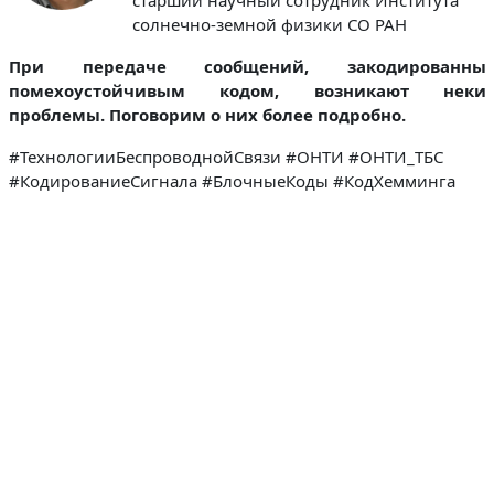
солнечно-земной физики СО РАН
При передаче сообщений, закодированны
помехоустойчивым кодом, возникают неки
проблемы. Поговорим о них более подробно.
#ТехнологииБеспроводнойСвязи #ОНТИ #ОНТИ_ТБС
#КодированиеСигнала #БлочныеКоды #КодХемминга