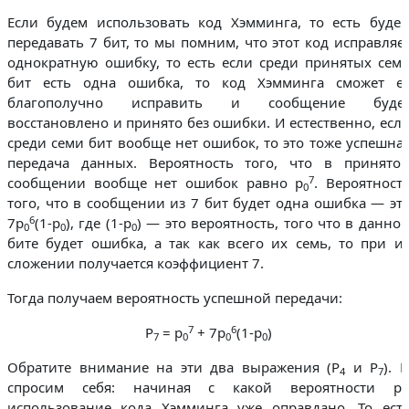
Если будем использовать код Хэмминга, то есть буде
передавать 7 бит, то мы помним, что этот код исправляе
однократную ошибку, то есть если среди принятых сем
бит есть одна ошибка, то код Хэмминга сможет е
благополучно исправить и сообщение буде
восстановлено и принято без ошибки. И естественно, есл
среди семи бит вообще нет ошибок, то это тоже успешна
передача данных. Вероятность того, что в принято
7
сообщении вообще нет ошибок равно p
. Вероятност
0
того, что в сообщении из 7 бит будет одна ошибка — эт
6
7p
(1-p
), где (1-p
) — это вероятность, того что в данно
0
0
0
бите будет ошибка, а так как всего их семь, то при и
сложении получается коэффициент 7.
Тогда получаем вероятность успешной передачи:
7
6
P
= p
+ 7p
(1-p
)
7
0
0
0
Обратите внимание на эти два выражения (P
и P
). 
4
7
спросим себя: начиная с какой вероятности p
0
использование кода Хэмминга уже оправдано. То ест