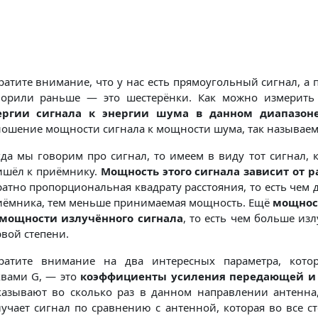
атите внимание, что у нас есть прямоугольный сигнал, а 
ворили раньше — это шестерёнки. Как можно измерить 
ергии сигнала к энергии шума в данном диапазон
ношение мощности сигнала к мощности шума, так называем
гда мы говорим про сигнал, то имеем в виду тот сигнал, 
ишёл к приёмнику.
Мощность этого сигнала зависит от р
атно пропорциональная квадрату расстояния, то есть чем 
иёмника, тем меньше принимаемая мощность. Ещё
мощност
 мощности излучённого сигнала
, то есть чем больше из
рвой степени.
ратите внимание на два интересных параметра, кото
квами G, — это
коэффициенты усиления передающей 
казывают во сколько раз в данном направлении антенна,
лучает сигнал по сравнению с антенной, которая во все 