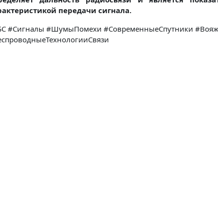
рактеристикой передачи сигнала.
БС #Сигналы #ШумыПомехи #СовременныеСпутники #Вояж
еспроводныеТехнологииСвязи