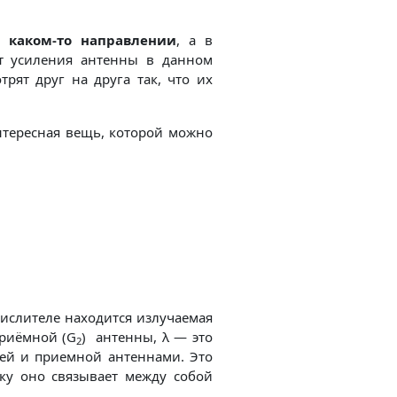
 каком-то направлении
, а в
нт усиления антенны в данном
рят друг на друга так, что их
нтересная вещь, которой можно
числителе находится излучаемая
приёмной (G
) антенны, λ — это
2
щей и приемной антеннами. Это
ьку оно связывает между собой