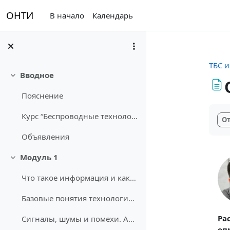
Перейти к основному содержанию
ОНТИ
В начало
Календарь
ТБС и
Вводное
Свернуть
Пояснение
Тре
Курс “Беспроводные технологии связи” возник как до...
От
Объявления
Модуль 1
Свернуть
Что такое информация и какое значение имеет информация?
Базовые понятия технологий беспроводной связи
Ра
Сигналы, шумы и помехи. Автокорреляционная функция
оп