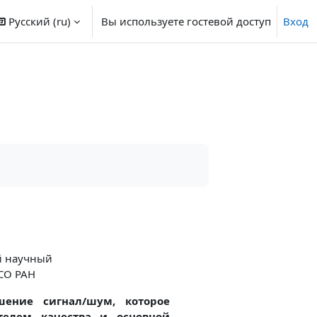
Русский ‎(ru)‎
Вы используете гостевой доступ
Вход
й научный
СО РАН
ение сигнал/шум, которое
телем качества и основной