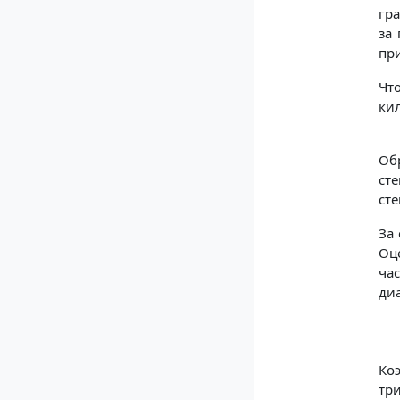
гр
за
при
Чт
кил
Обр
ст
сте
За
Оце
час
диа
Ко
тр