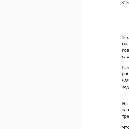
Фор
Это
си
гов
сл
Ес
ра
ед
зад
На
за
трё
Чт