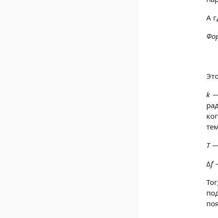
А г
Фо
Это
k
—
ра
ко
тем
T
— 
Δ
f
—
То
по
по