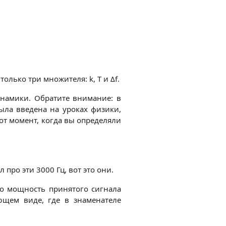
олько три множителя: k, T и Δf.
инамики. Обратите внимание: в
ыла введена на уроках физики,
от момент, когда вы определяли
 про эти 3000 Гц, вот это они.
но мощность принятого сигнала
щем виде, где в знаменателе