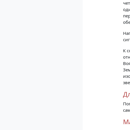
чет
од
пе
обе
На
сиг
К с
от
Во
Зе
из
зве
Д
По
сам
М