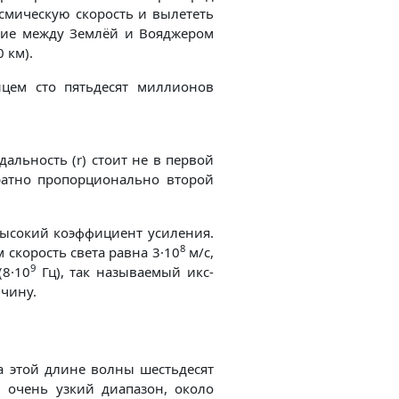
смическую скорость и вылететь
ние между Землёй и Вояджером
 км).
цем сто пятьдесят миллионов
альность (r) стоит не в первой
братно пропорционально второй
 высокий коэффициент усиления.
8
скорость света равна 3·10
м/с,
9
(8·10
Гц), так называемый икс-
чину.
 этой длине волны шестьдесят
в очень узкий диапазон, около