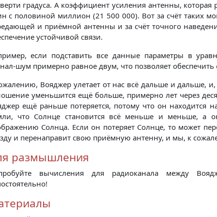
верти градуса. А коэффициент усиления антенны, которая 
ин с половиной миллион (21 500 000). Вот за счёт таких 
редающей и приёмной антенны и за счёт точного наведен
спечение устойчивой связи.
пример, если подставить все данные параметры в урав
нал-шум примерно равное двум, что позволяет обеспечить 
ожалению, Вояджер улетает от нас всё дальше и дальше, и,
ношение уменьшится ещё больше, примерно лет через десят
яджер ещё раньше потеряется, потому что он находится н
мли, что Солнце становится всё меньше и меньше, а о
ображению Солнца. Если он потеряет Солнце, то может пер
зду и перенаправит свою приёмную антенну, и мы, к сожале
ля размышления
пробуйте вычисления для радиоканала между Воя
остоятельно!
атериалы