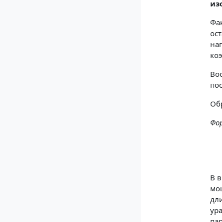
из
Фа
ос
на
ко
Во
по
Об
Фо
В 
мо
дл
ур
па