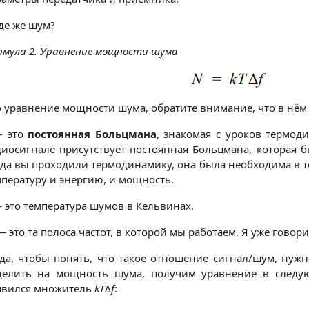
де же шум?
рмула 2. Уравнение мощности шума
 уравнение мощности шума, обратите внимание, что в нём т
 это
постоянная Больцмана
, знакомая с уроков термод
диосигнале присутствует постоянная Больцмана, которая б
гда вы проходили термодинамику, она была необходима в т
пературу и энергию, и мощность.
это температура шумов в Кельвинах.
 это та полоса частот, в которой мы работаем. Я уже говорил
гда, чтобы понять, что такое отношение сигнал/шум, нуж
делить на мощность шума, получим уравнение в следую
явился множитель
kT
Δ
f
: