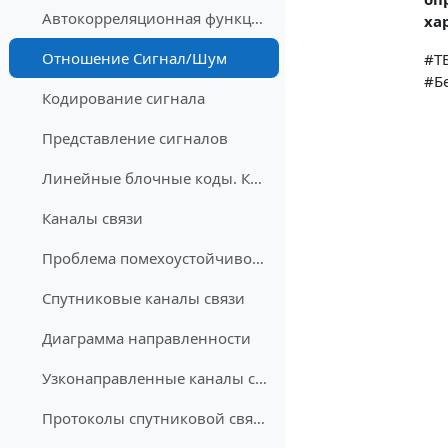
Автокорреляционная функция. Спектральный подход
ха
Отношение Сигнал/Шум
#Т
#Б
Кодирование сигнала
Представление сигналов
Линейные блочные коды. Кодирование
Каналы связи
Проблема помехоустойчивого кодирования
Спутниковые каналы связи
Диаграмма направленности
Узконаправленные каналы связи
Протоколы спутниковой связи