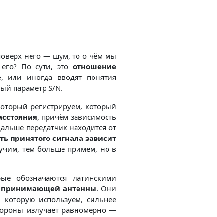
поверх него — шум, то о чём мы
его? По сути, это
отношение
е
, или иногда вводят понятия
ый параметр S/N.
который регистрируем, который
асстояния
, причём зависимость
дальше передатчик находится от
ь принятого сигнала зависит
лучим, тем больше примем, но в
рые обозначаются латинскими
и принимающей антенны
. Они
 которую используем, сильнее
стороны излучает равномерно —