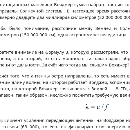
авитационных манёвров Вояджер сумел набрать третью ко
 пределы Солнечной системы. В настоящее время расстоя
мерно двадцать два миллиарда километров (22 000 000 000
обы было понимание, расстояние между Землёй и Солн
ометров (150 000 000 км), одна астрономическая единица.
атите внимание на формулу 3, которую рассмотрели, что д
епени, а во второй, то есть мощность сигнала падает о
пени от дальности. За счёт чего тогда мы слышим Вояджер?
 счёт того, что антенны остро направлены, то есть имеют
ним длину волны, на которой работает Вояджер, вспомним 
тота, на которой Вояджер связывается с Землёй — 8 ГГц 
пазон, таким образом, несложно посчитать требуемую вели
эффициент усиления передающей антенны на Вояджере на
и тысячи (63 000), то есть он фокусирует всю энергию 