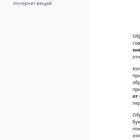
Интернет вещей
Обр
го
эн
от
Ко
пр
обр
пр
от
пе
Об
бу
по
из