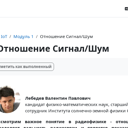
 IoT
Модуль 1
Отношение Сигнал/Шум
Отношение Сигнал/Шум
буемые условия завершения
метить как выполненный
Лебедев Валентин Павлович
кандидат физико-математических наук, старши
сотрудник Института солнечно-земной физики 
ссмотрим важное понятие в радиофизике - отнош
ределяет дальность радиосвязи и является показа