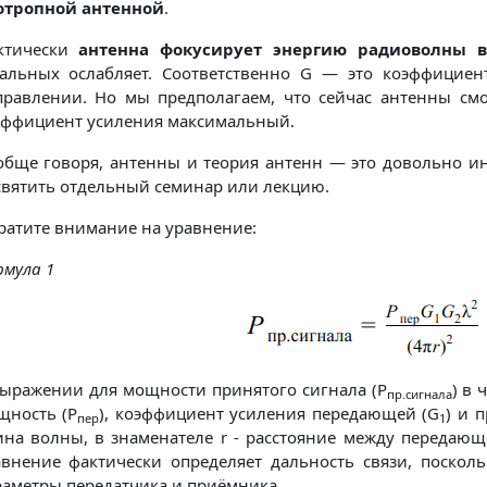
отропной антенной
.
ктически
антенна фокусирует энергию радиоволны в
тальных ослабляет. Соответственно G — это коэффицие
правлении. Но мы предполагаем, что сейчас антенны смот
эффициент усиления максимальный.
обще говоря, антенны и теория антенн — это довольно и
святить отдельный семинар или лекцию.
ратите внимание на уравнение:
рмула 1
выражении для мощности принятого сигнала (P
) в 
пр.сигнала
щность (P
), коэффициент усиления передающей (G
) и 
пер
1
ина волны, в знаменателе r - расстояние между передаю
авнение фактически определяет дальность связи, поскол
раметры передатчика и приёмника.