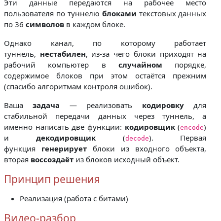
Эти данные передаются на рабочее место
пользователя по туннелю
блоками
текстовых данных
по 36
символов
в каждом блоке.
Однако канал, по которому работает
туннель,
нестабилен
, из-за чего блоки приходят на
рабочий компьютер в
случайном
порядке,
содержимое блоков при этом остаётся прежним
(спасибо алгоритмам контроля ошибок).
Ваша
задача
— реализовать
кодировку
для
стабильной передачи данных через туннель, а
именно написать две функции:
кодировщик
(
)
encode
и
декодировщик
(
). Первая
decode
функция
генерирует
блоки из входного объекта,
вторая
воссоздаёт
из блоков исходный объект.
Принцип решения
Реализация (работа с битами)
Видео-разбор