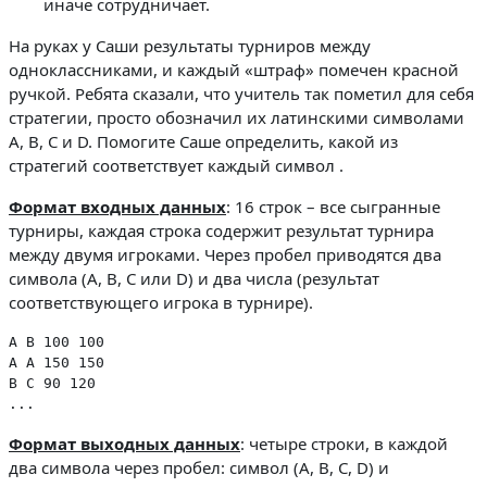
иначе сотрудничает.
На руках у Саши результаты турниров между
одноклассниками, и каждый «штраф» помечен красной
ручкой. Ребята сказали, что учитель так пометил для себя
стратегии, просто обозначил их латинскими символами
A, B, C и D. Помогите Саше определить, какой из
стратегий соответствует каждый символ .
Формат входных данных
: 16 строк – все сыгранные
турниры, каждая строка содержит результат турнира
между двумя игроками. Через пробел приводятся два
символа (A, B, C или D) и два числа (результат
соответствующего игрока в турнире).
A B 100 100

A A 150 150

B C 90 120

...
Формат выходных
данных
: четыре строки, в каждой
два символа через пробел: символ (A, B, C, D) и