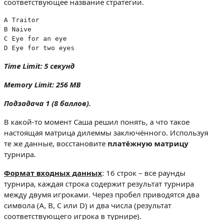
соответствующее название стратегии.
A Traitor

B Naive

C Eye for an eye

D Eye for two eyes
Time Limit: 5 секунд
Memory Limit: 256 MB
Подзадача 1 (8 баллов).
В какой-то момент Саша решил понять, а что такое
настоящая матрица дилеммы заключённого. Используя
те же данные, восстановите
платёжную матрицу
турнира.
Формат входных данных
: 16 строк – все раунды
турнира, каждая строка содержит результат турнира
между двумя игроками. Через пробел приводятся два
символа (A, B, C или D) и два числа (результат
соответствующего игрока в турнире).