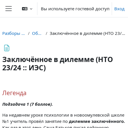
Перейти к основному содержанию
Вы используете гостевой доступ
Вход
Боковая панель
Разборы ИЭС
Общее
Заключённое в дилемме (НТО 23/24 :: ИЭС)
Заключённое в дилемме (НТО
23/24 :: ИЭС)
Требуемые условия завершения
Легенда
Подзадача 1 (7 баллов).
На недавнем уроке психологии в новоомулевской школе
№1 учитель провёл занятие по
дилемме заключённого.
Как раз в этот день Саша Батьков писал районную