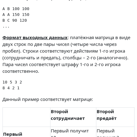
A B 100 100

A A 150 150

B C 90 120

...
Формат выходных
данных
: платёжная матрица в виде
двух строк по две пары чисел (четыре числа через
пробел). Строки соответствуют действиям 1-го игрока
(сотрудничать и предать), столбцы – 2-го (аналогично).
Пара чисел соответствует штрафу 1-го и 2-го игрока
соответственно.
10 5 3 2

8 4 2 1
Данный пример соответствует матрице:
Второй
Второй
сотрудничает
предаёт
Первый получит
Первый
Первый