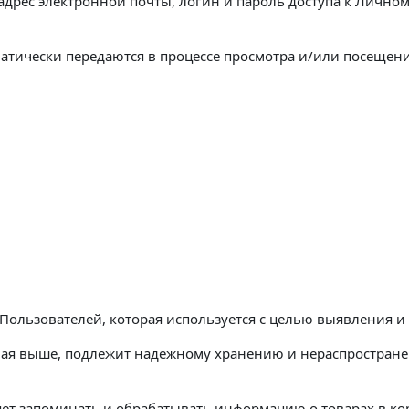
адрес электронной почты, логин и пароль доступа к Личном
атически передаются в процессе просмотра и/или посещени
ах Пользователей, которая используется с целью выявления 
ная выше, подлежит надежному хранению и нераспростране
яет запоминать и обрабатывать информацию о товарах в ко