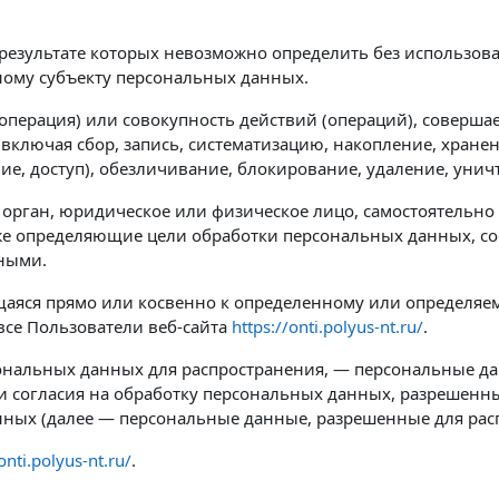
 результате которых невозможно определить без использ
ому субъекту персональных данных.
операция) или совокупность действий (операций), соверша
включая сбор, запись, систематизацию, накопление, хранен
ние, доступ), обезличивание, блокирование, удаление, ун
 орган, юридическое или физическое лицо, самостоятельн
е определяющие цели обработки персональных данных, со
нными.
аяся прямо или косвенно к определенному или определяем
все Пользователи веб-сайта
https://onti.polyus-nt.ru/
.
ональных данных для распространения, — персональные да
и согласия на обработку персональных данных, разрешенн
нных (далее — персональные данные, разрешенные для рас
onti.polyus-nt.ru/
.