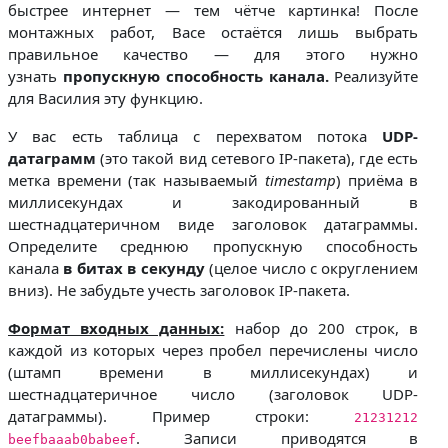
быстрее интернет — тем чётче картинка! После
монтажных работ, Васе остаётся лишь выбрать
правильное качество — для этого нужно
узнать
пропускную способность канала.
Реализуйте
для Василия эту функцию.
У вас есть таблица с перехватом потока
UDP-
датаграмм
(это такой вид сетевого IP-пакета), где есть
метка времени (так называемый
timestamp
) приёма в
миллисекундах и закодированный в
шестнадцатеричном виде заголовок датаграммы.
Определите среднюю пропускную способность
канала
в битах в секунду
(целое число с округлением
вниз). Не забудьте учесть заголовок IP-пакета.
Формат входных данных:
набор до 200 строк, в
каждой из которых через пробел перечислены число
(штамп времени в миллисекундах) и
шестнадцатеричное число (заголовок UDP-
датаграммы). Пример строки:
21231212
. Записи приводятся в
beefbaaab0babeef