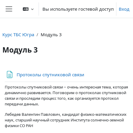
Перейти к основному содержанию
Вы используете гостевой доступ
Вход
Боковая панель
Курс ТБС Югра
Модуль 3
Модуль 3
Section outline
Страница
Протоколы спутниковой связи
Протоколы спутниковой связи ‒ очень интересная тема, которая
динамично развивается. Поговорим о протоколах спутниковой
связи и проследим процесс того, как организуется протокол
передачи данных.
Лебедев Валентин Павлович, кандидат физико-математических
наук, старший научный сотрудник Института солнечно-земной
физики СО РАН