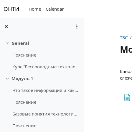
Skip to main content
ОНТИ
Home
Calendar
ТБС
General
Collapse
Мо
Пояснение
Sec
Курс “Беспроводные технологии связи” возник как до...
Канал
слеже
Модуль 1
Collapse
Что такое информация и какое значение имеет информация?
Пояснение
Базовые понятия технологий беспроводной связи
Пояснение