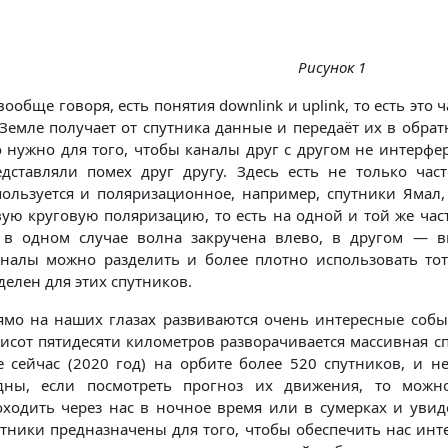
Рисунок 1
вообще говоря, есть понятия downlink и uplink, то есть это
Земле получает от спутника данные и передаёт их в обрат
о нужно для того, чтобы каналы друг с другом не интерфе
едставляли помех друг другу. Здесь есть не только час
пользуется и поляризационное, например, спутники Ямал
вую круговую поляризацию, то есть на одной и той же час
 в одном случае волна закручена влево, в другом — в
гналы можно разделить и более плотно использовать тот
елен для этих спутников.
ямо на наших глазах развиваются очень интересные собы
исот пятидесяти километров разворачивается массивная спу
е сейчас (2020 год) на орбите более 520 спутников, и 
дны, если посмотреть прогноз их движения, то можно
оходить через нас в ночное время или в сумерках и увиде
утники предназначены для того, чтобы обеспечить нас инт