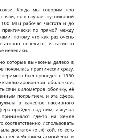
связи. Когда мы говорим про
связи, но в случае спутниковой
 100 МГц рабочая частота и до
т практически по прямой между
ами, потому что как раз очень
таточно невелико, и какие-то
е невелики.
 но которые вынесены далеко в
в появилась практически сразу,
сперимент был проведён в 1960
металлизированной оболочкой.
тысячи километров оболчку, её
анным покрытием, и эта сфера,
ужила в качестве пассивного
сфера пройдёт над ним, излучал
 принимался где-то на Земле
то соответственно использовать
была достаточно лёгкой, то есть
на под действием атмосферы и