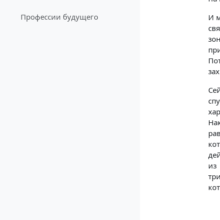
Профессии будущего
И м
свя
зо
пр
По
зах
Сей
сп
ха
На
рав
ко
дей
из
тр
кот