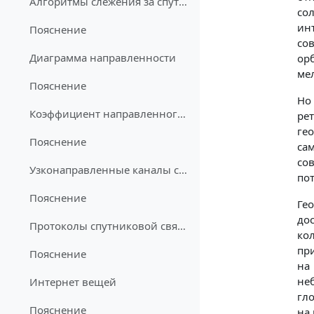
Алгоритмы слежения за спутником
со
ин
Пояснение
со
Диаграмма направленности
ор
мел
Пояснение
Но
Коэффициент направленного действия
ре
гео
Пояснение
са
со
Узконаправленные каналы связи
пот
Пояснение
Ге
до
Протоколы спутниковой связи
ко
пр
Пояснение
на
не
Интернет вещей
гл
Пояснение
на 