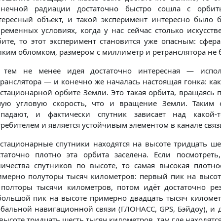
лнечной радиации достаточно быстро сошла с орбит
тересный объект, и такой эксперимент интересно было б
временных условиях, когда у нас сейчас столько искусств
бите, то этот эксперимент становится уже опасным: сфер
ким обломком, размером с миллиметр и ретранслятора не б
 тем не менее идея достаточно интересная — исполь
транслятора — и конечно же началась настоящая гонка: ка
стационарной орбите Земли. Это такая орбита, вращаясь п
мую угловую скорость, что и вращение Земли. Таким о
впадают, и фактически спутник зависает над какой-
ребителем и является устойчивым элементом в канале связ
остационарные спутники находятся на высоте тридцать ше
статочно плотно эта орбита заселена. Если посмотреть
личества спутников по высоте, то самая высокая плотно
имерно полуторы тысяч километров: первый пик на высот
 полторы тысячи километров, потом идёт достаточно рез
большой пик на высоте примерно двадцать тысяч километр
обальной навигационной связи (ГЛОНАСС, GPS, Бэйдоу), и 
высоте тридцать шесть тысяч километров, там где находятс