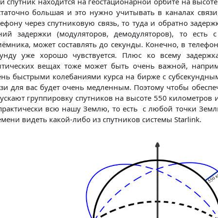
и спутник находится на геостационарной орбите на высоте
статочно большая и это нужно учитывать в каналах связи,
ефону через спутниковую связь, то туда и обратно задерж
ний задержки (модуляторов, демодуляторов), то есть 
иёмника, может составлять до секунды. Конечно, в телефо
кунду уже хорошо чувствуется. Плюс ко всему задержк
итических вещах тоже может быть очень важной, наприме
ень быстрыми колебаниями курса на бирже с субсекундным
язи для вас будет очень медленным. Поэтому чтобы обеспе
пускают группировку спутников на высоте 550 километров 
 практически всю нашу Землю, то есть с любой точки Зем
мени видеть какой-либо из спутников системы Starlink.