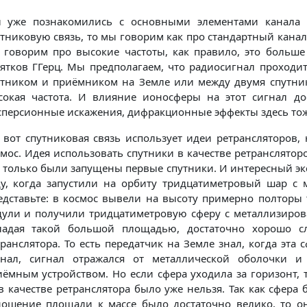
 уже познакомились с основными элементами канала 
тниковую связь, то мы говорим как про стандартный канал 
 говорим про высокие частоты, как правило, это больше
сятков ГГерц. Мы предполагаем, что радиосигнал проходи
утником и приёмником на Земле или между двумя спутник
сокая частота. И влияние ионосферы на этот сигнал дос
сперсионные искажения, дифракционные эффекты здесь тож
к вот спутниковая связь использует идеи ретрансляторов,
мос. Идея использовать спутники в качестве ретрансляторо
к только были запущены первые спутники. И интересный эк
ду, когда запустили на орбиту тридцатиметровый шар с 
едставьте: в космос вывели на высоту примерно полторы 
дули и получили тридцатиметровую сферу с металлизиров
ладая такой большой площадью, достаточно хорошо сл
ранслятора. То есть передатчик на Земле знал, когда эта 
гнал, сигнал отражался от металлической оболочки и
иёмным устройством. Но если сфера уходила за горизонт, 
в качестве ретранслятора было уже нельзя. Так как сфера 
ношение площади к массе было достаточно велико, то о