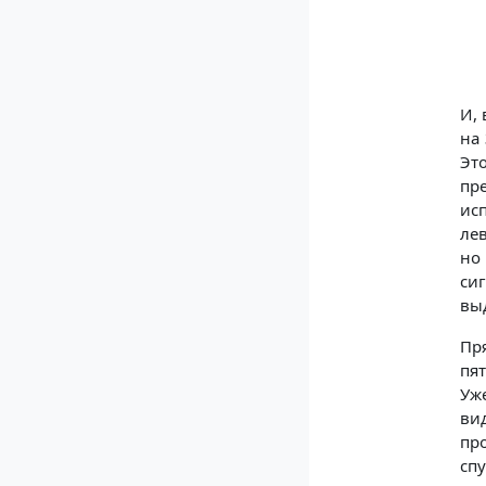
И, 
на 
Эт
пр
ис
ле
но
си
выд
Пр
пят
Уж
ви
пр
сп