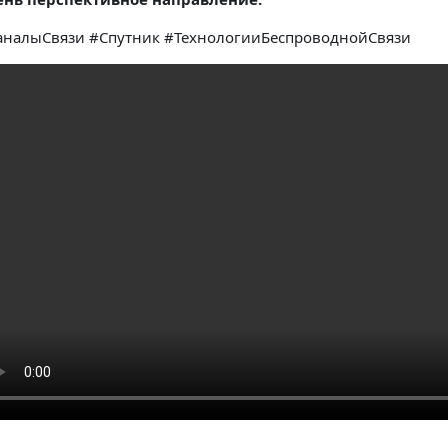
аналыСвязи #Спутник #ТехнологииБеспроводнойСвязи