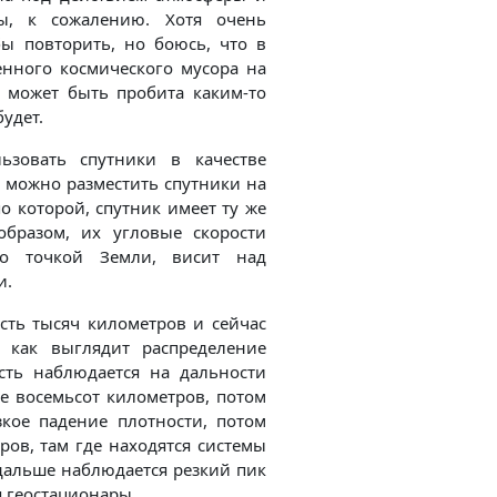
ы, к сожалению. Хотя очень
ы повторить, но боюсь, что в
енного космического мусора на
а может быть пробита каким-то
удет.
зовать спутники в качестве
к можно разместить спутники на
о которой, спутник имеет ту же
бразом, их угловые скорости
то точкой Земли, висит над
и.
сть тысяч километров и сейчас
, как выглядит распределение
сть наблюдается на дальности
е восемьсот километров, потом
кое падение плотности, потом
ов, там где находятся системы
дальше наблюдается резкий пик
я геостационары.