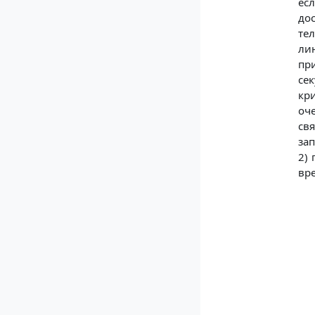
есл
до
тел
ли
пр
се
кр
оч
св
за
2)
вре