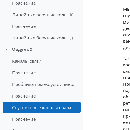
Пояснение
Мы
Линейные блочные коды. Кодирование
спу
мы
Пояснение
де
сп
Линейные блочные коды. Декодирование
вы
ди
Модуль 2
Свернуть
Та
Каналы связи
кос
ка
Пояснение
го
Пр
Проблема помехоустойчивого кодирования
на
Пояснение
об
рет
Спутниковые каналы связи
си
пр
Пояснение
её 
от