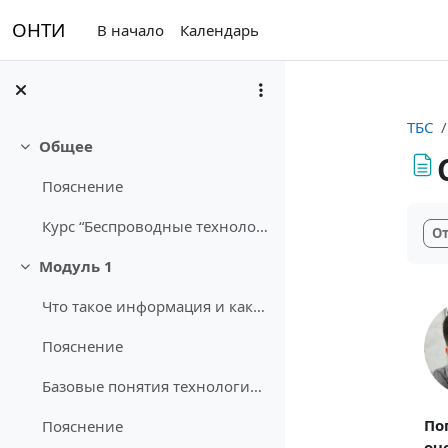
Перейти к основному содержанию
ОНТИ
В начало
Календарь
ТБС
Общее
Свернуть
Пояснение
Тре
Курс “Беспроводные технологии связи” возник как до...
От
Модуль 1
Свернуть
Что такое информация и какое значение имеет информация?
Пояснение
Базовые понятия технологий беспроводной связи
По
Пояснение
оч