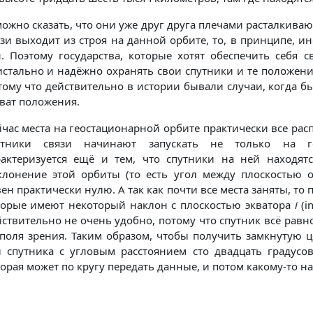
ожно сказать, что они уже друг друга плечами расталкивают
зи выходит из строя на данной орбите, то, в принципе, и
н. Поэтому государства, которые хотят обеспечить себя 
истально и надёжно охранять свои спутники и те положени
тому что действительно в истории бывали случаи, когда 
ват положения.
час места на геостационарной орбите практически все расп
утники связи начинают запускать не только на ге
рактеризуется ещё и тем, что спутники на ней находятс
клонение этой орбиты (то есть угол между плоскостью о
ен практически нулю. А так как почти все места заняты, то 
торые имеют некоторый наклон с плоскостью экватора
i
(in
ствительно не очень удобно, потому что спутник всё равн
 поля зрения. Таким образом, чтобы получить замкнутую ц
и спутника с угловым расстоянием сто двадцать градусов
орая может по кругу передать данные, и потом какому-то н