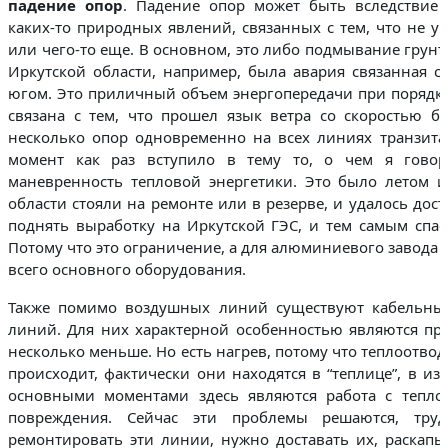
падение опор
. Падение опор может быть вследствие 
каких-то природных явлений, связанных с тем, что не у
или чего-то еще. В основном, это либо подмывание грунт
Иркутской области, например, была авария связанная с
югом. Это приличный объем энергопередачи при порядка
связана с тем, что прошел язык ветра со скоростью 
несколько опор одновременно на всех линиях транзита к
момент как раз вступило в тему то, о чем я гово
маневренность тепловой энергетики. Это было летом 
области стояли на ремонте или в резерве, и удалось дос
поднять выработку на Иркутской ГЭС, и тем самым спа
Потому что это ограничение, а для алюминиевого завода 
всего основного оборудования.
Также помимо воздушных линий существуют кабельные
линий. Для них характерной особенностью являются пр
несколько меньше. Но есть нагрев, потому что теплоотво
происходит, фактически они находятся в “теплице”, в и
основными моментами здесь являются работа с теплоо
повреждения. Сейчас эти проблемы решаются, тру
ремонтировать эти линии, нужно доставать их, раскапы