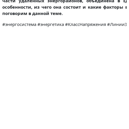
части удаленных энергорайонов, объединена в Ед
особенности, из чего она состоит и какие факторы в
поговорим в данной теме.
#энергосистема #энергетика #КлассНапряжения #ЛинииЭ