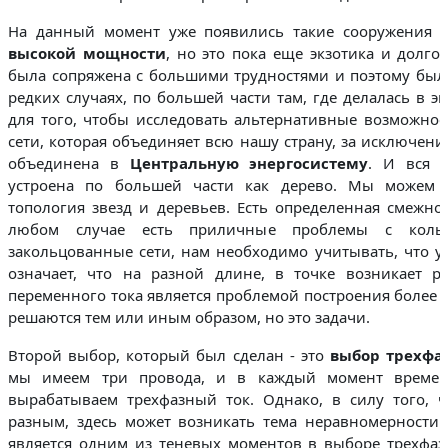
На данный момент уже появились такие сооружения 
высокой мощности
, но это пока еще экзотика и долго
была сопряжена с большими трудностями и поэтому был
редких случаях, по большей части там, где делалась в 
для того, чтобы исследовать альтернативные возможно
сети, которая объединяет всю нашу страну, за исключен
объединена в
Центральную энергосистему
. И вся э
устроена по большей части как дерево. Мы можем у
топология звезд и деревьев. Есть определенная смежнос
любом случае есть приличные проблемы с кольц
закольцованные сети, нам необходимо учитывать, что у
означает, что на разной длине, в точке возникает р
переменного тока является проблемой построения более с
решаются тем или иным образом, но это задачи.
Второй выбор, который был сделан - это
выбор трехфа
мы имеем три провода, и в каждый момент време
вырабатываем трехфазный ток. Однако, в силу того, 
разным, здесь может возникать тема неравномерности 
является одним из теневых моментов в выборе трехфаз