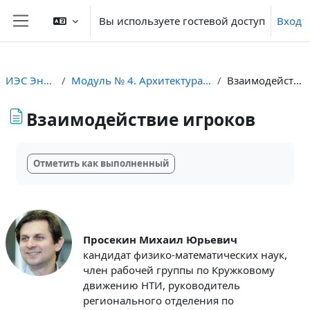
Перейти к основному содержанию
Вы используете гостевой доступ
Вход
Боковая панель
ИЭС Энерджнет
Модуль № 4. Архитектура интернета энергии
Взаимодействие игроков
Взаимодействие игроков
Требуемые условия завершения
Отметить как выполненный
Просекин Михаил Юрьевич
кандидат физико-математических наук,
член рабочей группы по Кружковому
движению НТИ, руководитель
регионального отделения по