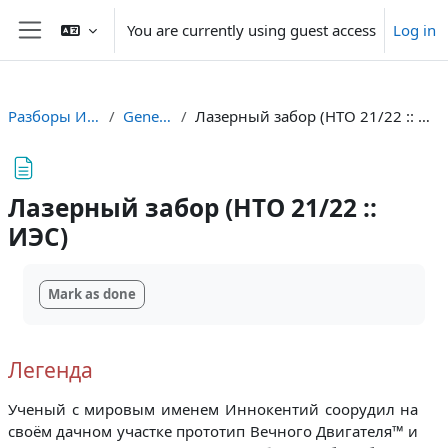
Skip to main content
You are currently using guest access
Log in
Side panel
Разборы ИЭС
General
Лазерный забор (НТО 21/22 :: ИЭС)
Лазерный забор (НТО 21/22 ::
ИЭС)
Completion requirements
Mark as done
Легенда
Ученый с мировым именем Иннокентий соорудил на
своём дачном участке прототип Вечного Двигателя™️ и