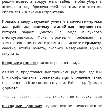
решил возвести вокруг него
забор
, чтобы уберечь
агрегат от недоброжелателей. За этим Иннокентий
обратился к знакомым строителям.
Правда, в меру безумный учёный в качестве чертежа
дал рабочим
систему линейных неравенств
,
которая задаёт участок в виде выпуклого
многоугольника. Пока строители пребывают в
замешательстве, помогите им и вычислите
периметр
участка, чтобы узнать, сколько материалов нужно
закупить.
Входные данные:
список неравенств вида
y≤/≥kx+b, представленных тройками (k,b,sign), где k и
b – коэффициенты уравнения, sign определяет знак
неравенства (True соответствует ≥, False – ≤). Пример
формата:
[(1, 0, False), (-1, -10, True), (100.5, 10.5, False)]
Выходные данные:
единственное вещественное