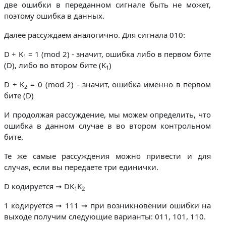
две ошибки в переданном сигнале быть не может,
поэтому ошибка в данных.
Далее рассуждаем аналогично. Для сигнала 010:
D + K
= 1 (mod 2) - значит, ошибка либо в первом бите
1
(D), либо во втором бите (K
)
1
D + K
= 0 (mod 2) - значит, ошибка именно в первом
2
бите (D)
И продолжая рассуждение, мы можем определить, что
ошибка в данном случае в во втором контрольном
бите.
Те же самые рассуждения можно привести и для
случая, если вы передаете три единички.
D кодируется ➞ DK
K
1
2
1 кодируется ➞ 111 ➞ при возникновении ошибки на
выходе получим следующие варианты: 011, 101, 110.