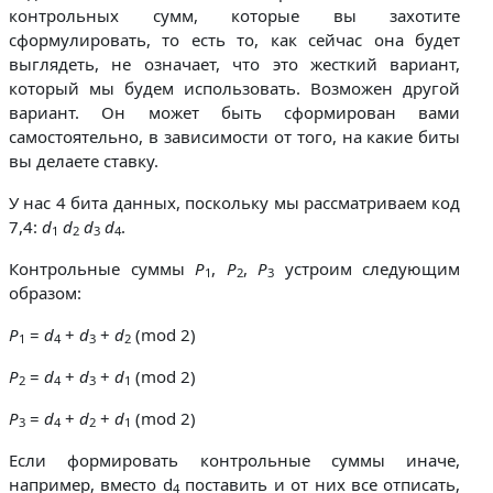
контрольных сумм, которые вы захотите
сформулировать, то есть то, как сейчас она будет
выглядеть, не означает, что это жесткий вариант,
который мы будем использовать. Возможен другой
вариант. Он может быть сформирован вами
самостоятельно, в зависимости от того, на какие биты
вы делаете ставку.
У нас 4 бита данных, поскольку мы рассматриваем код
7,4:
d
d
d
d
.
1
2
3
4
Контрольные суммы
P
,
P
,
P
устроим следующим
1
2
3
образом:
P
=
d
+
d
+
d
(mod 2)
1
4
3
2
P
=
d
+
d
+
d
(mod 2)
2
4
3
1
P
=
d
+
d
+
d
(mod 2)
3
4
2
1
Если формировать контрольные суммы иначе,
например, вместо d
поставить и от них все отписать,
4