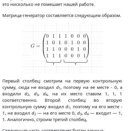
это нисколько не помешает нашей работе.
Матрица-генератор составляется следующим образом.
Первый столбец: смотрим на первую контрольную
сумму, сюда не входил
d
, поэтому на ее месте - 0, а
1
входили
d
,
d
,
d
, на их место ставим 1, 1, 1
2
3
4
соответственно. Второй столбец: во вторую
контрольную сумму входил
d
, поэтому на его месте -
1
1, не входил
d
— на его месте 0,
d
,
d
— входит — 1,
2
3
4
1. Аналогично, строим третий столбец.
Следующая часть соответствует битам данных.