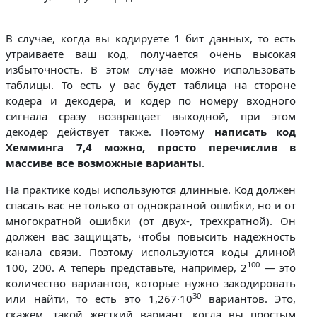
В случае, когда вы кодируете 1 бит данных, то есть
утраиваете ваш код, получается очень высокая
избыточность. В этом случае можно использовать
таблицы. То есть у вас будет таблица на стороне
кодера и декодера, и кодер по номеру входного
сигнала сразу возвращает выходной, при этом
декодер действует также. Поэтому
написать код
Хемминга 7,4 можно, просто перечислив в
массиве все возможные варианты
.
На практике коды используются длинные. Код должен
спасать вас не только от однократной ошибки, но и от
многократной ошибки (от двух-, трехкратной). Он
должен вас защищать, чтобы повысить надежность
канала связи. Поэтому используются коды длиной
100
100, 200. А теперь представьте, например, 2
— это
количество вариантов, которые нужно закодировать
30
или найти, то есть это 1,267·10
вариантов. Это,
скажем, такой жесткий вариант, когда вы простым