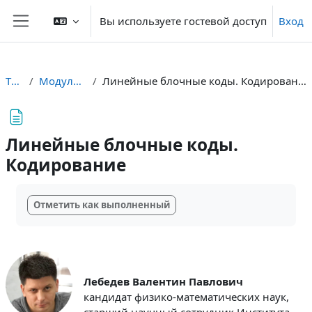
Перейти к основному содержанию
Вы используете гостевой доступ
Вход
Боковая панель
ТБС
Модуль 1
Линейные блочные коды. Кодирование
Линейные блочные коды.
Кодирование
Требуемые условия завершения
Отметить как выполненный
Лебедев Валентин Павлович
кандидат физико-математических наук,
старший научный сотрудник Института