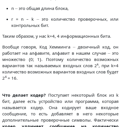
n ⏤ это общая длина блока,
r = n – k ⏤ это количество проверочных, или
контрольных бит.
Таким образом, у нас k=4, 4 информационных бита.
Вообще говоря, Код Хемминга ⏤ двоичный код, он
работает на алфавите, алфавит в нашем случае ⏤ это
множество {0; 1}. Поэтому количество возможных
k
вариантов так называемых входных слов 2
, при k=4
количество возможных вариантов входных слов будет
4
2
= 16.
Что делает кодер?
Поступает некоторый блок из k
бит, далее есть устройство или программа, которая
называется кодер. Она кодирует ваше входное
сообщение, то есть добавляет в него некоторые
дополнительные проверочные символы. Фактически
кодер удлиняет сообщение на количество