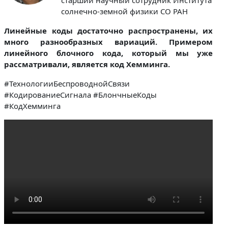
солнечно-земной физики СО РАН
Линейные коды достаточно распространены, их
много разнообразных вариаций. Примером
линейного блочного кода, который мы уже
рассматривали, является код Хемминга.
#ТехнологииБеспроводнойСвязи
#КодированиеСигнала #БлончныеКоды
#КодХемминга