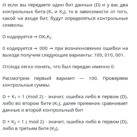
И если вы передаете один бит данных (D) и у вас два
контрольных бита (K
и K
), то в зависимости от того,
1
2
какой на входе бит, будут определяться контрольные
символы.
D кодируется ➞ DK
K
1
2
0 кодируется ➞ 000 ➞ при возникновении ошибки на
выходе получим следующие варианты: 100, 010, 001.
Отсюда легко понять, что был передан именно 0.
Рассмотрим первый вариант — 100. Проверяем
контрольные суммы.
D + K
= 1 (mod 2) - значит, ошибка либо в первом (D),
1
либо во втором бите (K
), далее приемник сравнивает
1
данные и второй контрольный бит
D + K
= 1 ( mod 2) - значит, ошибка либо в первом (D),
2
либо в третьем бите (K
),
2