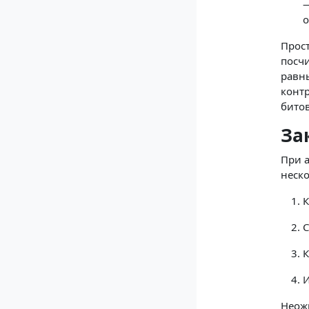
—
о
Прос
посчи
равн
контр
битов
За
При а
неско
К
С
К
И
Неожи