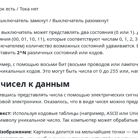
ок есть / Тока нет
ыключатель замкнут / Выключатель разомкнут
выключатель может представлять два состояния (0 или 1).
яния (00, 01, 10, 11), которые соответствуют числам 0, 1, 2
ючателем) количество возможных состояний удваивается. Е
ставить
2^N
различных состояний или кодов.
имер, с помощью восьми бит (восьми проводов или лампоч
никальных кодов. Это могут быть числа от 0 до 255 или, нап
 чисел к данным
вшись представлять числа с помощью электрических сигна
вой электроники. Оказалось, что в виде чисел можно пре
екст:
Используя кодовые таблицы (например, ASCII или Uni
имволу уникальное число. Так компьютер может обрабатыва
зображение:
Картинка делится на мельчайшие точки — пи