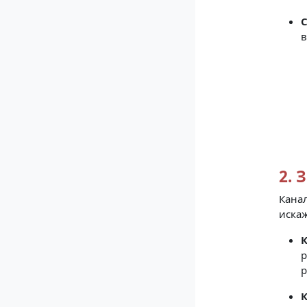
С
в
2. 
Кана
искаж
К
р
р
К