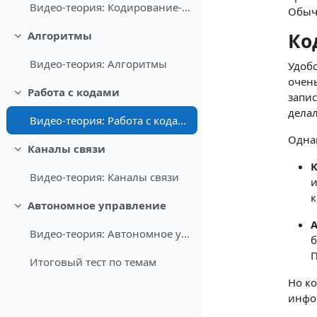
Видео-теория: Кодирование-декодирование
Обычн
Ко
Алгоритмы
Свернуть
Видео-теория: Алгоритмы
Удобс
очень
Работа с кодами
запис
Свернуть
делал
Видео-теория: Работа с кодами
Одна
Каналы связи
Свернуть
К
Видео-теория: Каналы связи
и
к
Автономное управление
Свернуть
А
Видео-теория: Автономное управление
б
П
Итоговый тест по темам
Но ко
инф