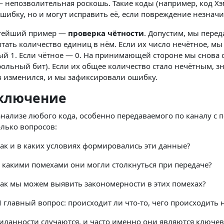
 непозволительная роскошь. Такие коды (например, код Х
шибку, но и могут исправить её, если повреждение незначи
тейший пример —
проверка чётности
. Допустим, мы пере
тать количество единиц в нём. Если их число нечётное, м
ый 1. Если чётное — 0. На принимающей стороне мы снова
ольный бит). Если их общее количество стало нечётным, зн
 изменился, и мы зафиксировали ошибку.
ключение
нализе любого кода, особенно передаваемого по каналу с п
лько вопросов:
ак и в каких условиях формировались эти данные?
 какими помехами они могли столкнуться при передаче?
ак мы можем выявить закономерности в этих помехах?
 главный вопрос: происходит ли что-то, чего происходить 
данности случаются, и часто именно они являются ключев