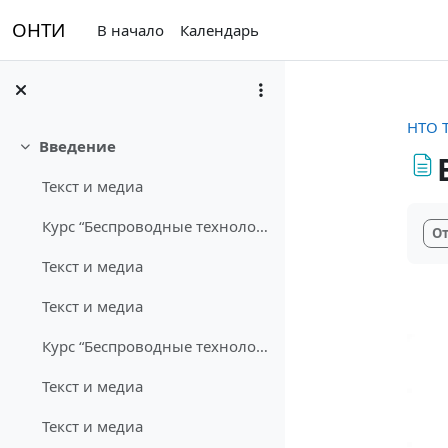
Перейти к основному содержанию
ОНТИ
В начало
Календарь
НТО 
Введение
Свернуть
Текст и медиа
Тре
Курс “Беспроводные технологии связи” возник как ...
От
Текст и медиа
Текст и медиа
Курс “Беспроводные технологии связи” возник как ... (копия)
Текст и медиа
Текст и медиа