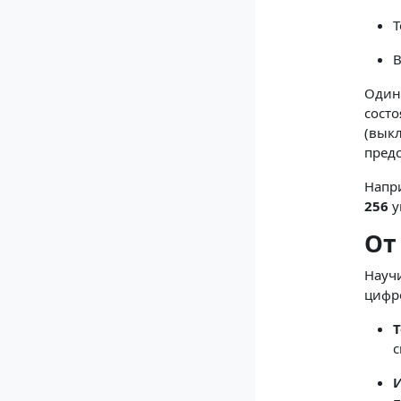
Т
В
Один 
состо
(выкл
пред
Напр
256
у
От
Научи
цифро
Т
с
И