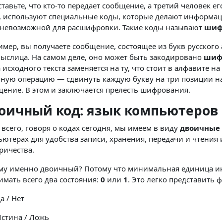
тавьте, что кто-то передает сообщение, а третий человек е
о, используют специальные коды, которые делают информа
 невозможной для расшифровки. Такие коды называют
шиф
мер, вы получаете сообщение, состоящее из букв русского 
ыслица. На самом деле, оно может быть закодировано
шиф
 исходного текста заменяется на ту, что стоит в алфавите 
тную операцию — сдвинуть каждую букву на три позиции н
ение. В этом и заключается прелесть шифрования.
оичный код: язык компьютеров
всего, говоря о кодах сегодня, мы имеем в виду
двоичные
ютерах для удобства записи, хранения, передачи и чтени
ричества.
му именно двоичный? Потому что минимальная единица и
мать всего два состояния:
0
или
1
. Это легко представить 
а / Нет
стина / Ложь