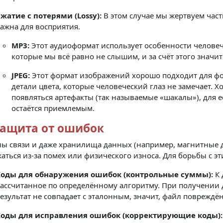
жатие с потерями (Lossy):
В этом случае мы жертвуем час
ажна для восприятия.
MP3:
Этот аудиоформат использует особенности человече
которые мы всё равно не слышим, и за счёт этого значи
JPEG:
Этот формат изображений хорошо подходит для фо
детали цвета, которые человеческий глаз не замечает. Х
появляться артефакты (так называемые «шакалы»), для 
остаётся приемлемым.
Защита от ошибок
лы связи и даже хранилища данных (например, магнитные 
аться из-за помех или физического износа. Для борьбы с 
оды для обнаружения ошибок (контрольные суммы):
К 
ассчитанное по определённому алгоритму. При получении д
езультат не совпадает с эталонным, значит, файл повреждён
оды для исправления ошибок (корректирующие коды):