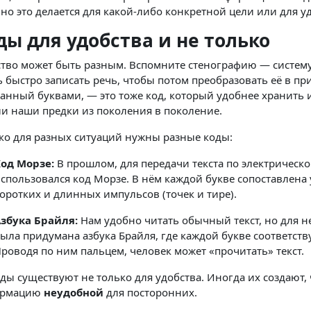
о это делается для какой-либо конкретной цели или для уд
ды для удобства и не только
тво может быть разным. Вспомните стенографию — систему
 быстро записать речь, чтобы потом преобразовать её в при
анный буквами, — это тоже код, который удобнее хранить и 
и наши предки из поколения в поколение.
ко для разных ситуаций нужны разные коды:
од Морзе:
В прошлом, для передачи текста по электрическо
спользовался код Морзе. В нём каждой букве сопоставлена
оротких и длинных импульсов (точек и тире).
збука Брайля:
Нам удобно читать обычный текст, но для н
ыла придумана азбука Брайля, где каждой букве соответст
роводя по ним пальцем, человек может «прочитать» текст.
ды существуют не только для удобства. Иногда их создают,
ормацию
неудобной
для посторонних.