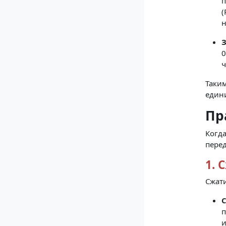
п
(
н
З
0
ч
Таким
един
Пр
Когда
пере
1. 
Сжати
С
п