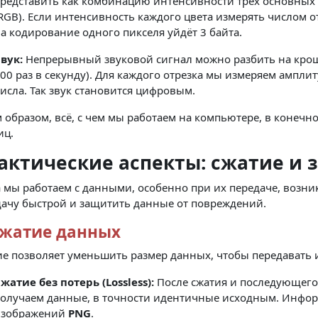
редставить как комбинацию интенсивности трёх основных ц
RGB). Если интенсивность каждого цвета измерять числом от 
а кодирование одного пикселя уйдёт 3 байта.
вук:
Непрерывный звуковой сигнал можно разбить на крош
00 раз в секунду). Для каждого отрезка мы измеряем амплит
исла. Так звук становится цифровым.
 образом, всё, с чем мы работаем на компьютере, в конечн
иц.
актические аспекты: сжатие и 
 мы работаем с данными, особенно при их передаче, возни
дачу быстрой и защитить данные от повреждений.
Сжатие данных
е позволяет уменьшить размер данных, чтобы передавать и
жатие без потерь (Lossless):
После сжатия и последующего
олучаем данные, в точности идентичные исходным. Инфор
изображений
PNG
.