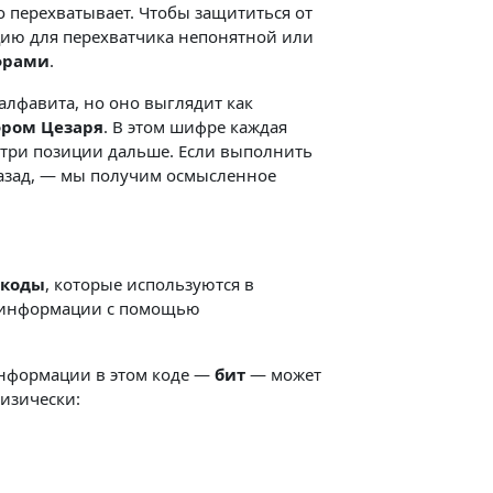
го перехватывает. Чтобы защититься от
цию для перехватчика непонятной или
рами
.
алфавита, но оно выглядит как
ром Цезаря
. В этом шифре каждая
на три позиции дальше. Если выполнить
азад, — мы получим осмысленное
 коды
, которые используются в
я информации с помощью
нформации в этом коде —
бит
— может
физически: