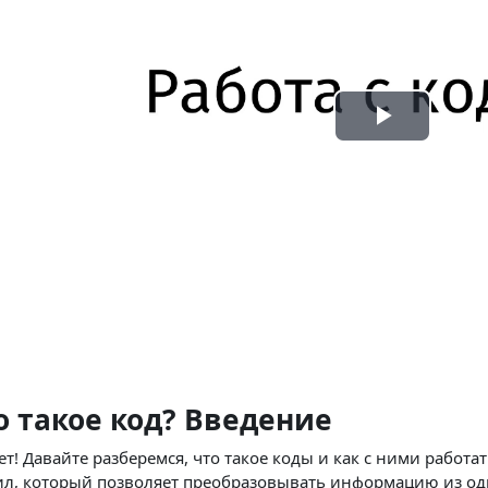
Воспр
видео
о такое код? Введение
т! Давайте разберемся, что такое коды и как с ними работат
ил, который позволяет преобразовывать информацию из од