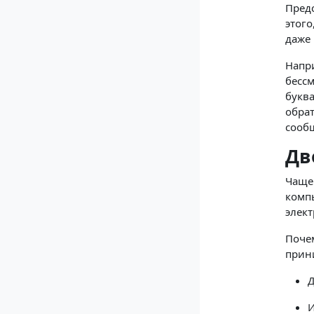
Предс
этог
даже
Напри
бессм
буква
обра
сообщ
Дв
Чаще 
компь
элект
Поче
прини
Д
И