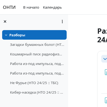
Перейти к основному содержанию
ОНТИ
В начало
Календарь
Ра
Разборы
24
Свернуть
Загадки бумажных болот (НТО 24/25 :: ТБС)
Sec
Кошмарный писк радиофизика (НТО 24/25 :: ТБС)
Св
Работа из-под импульса, подзадача 1 (НТО 24/25 :: ТБС)
Работа из-под импульса, подзадача 2 (НТО 24/25 :: ТБС)
Не Фурье (НТО 24/25 :: ТБС)
Кибер-наседка (НТО 24/25 :: ТБС)