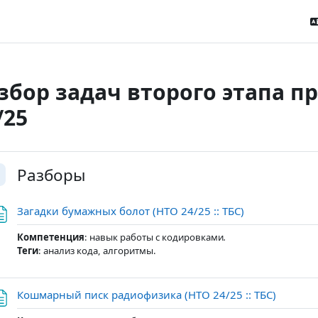
збор задач второго этапа п
/25
tion outline
Разборы
ернуть
Страница
Загадки бумажных болот (НТО 24/25 :: ТБС)
Компетенция
:
навык работы с кодировками
.
Теги
: анализ кода, алгоритмы.
Страни
Кошмарный писк радиофизика (НТО 24/25 :: ТБС)