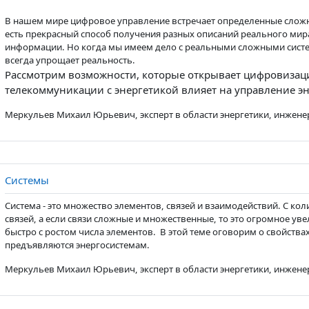
В нашем мире цифровое управление встречает определенные сложн
есть прекрасный способ получения разных описаний реального мир
информации. Но когда мы имеем дело с реальными сложными систем
всегда упрощает реальность.
Рассмотрим возможности, которые открывает цифровизация 
телекоммуникации с энергетикой влияет на управление э
Меркульев Михаил Юрьевич, эксперт в области энергетики, инжен
Страница
Системы
Система - это множество элементов, связей и взаимодействий. С ко
связей, а если связи сложные и множественные, то это огромное ув
быстро с ростом числа элементов. В этой теме оговорим о свойствах
предъявляются энергосистемам.
Меркульев Михаил Юрьевич, эксперт в области энергетики, инжен