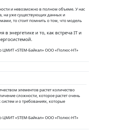
ости и невозможно в полном объеме. У нас
а, на уже существующих данных и
ами, то стоит помнить о том, что модель
в энергетике и то, как встреча IT и
нергосистемой.
ер ЦМИТ «STEM-Байкал» ООО «Полюс-НТ»
личеством элементов растет количество
еличение сложности, которое растет очень
 систем и о требованиях, которые
ер ЦМИТ «STEM-Байкал» ООО «Полюс-НТ»