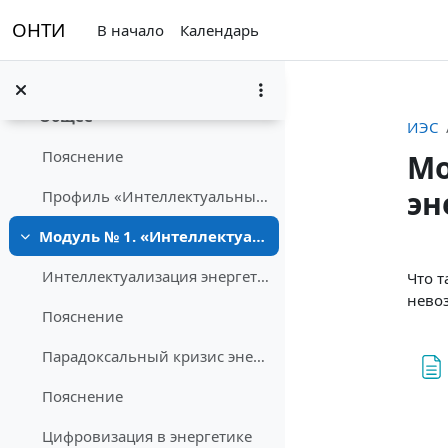
Перейти к основному содержанию
ОНТИ
В начало
Календарь
Общее
Свернуть
ИЭС
Пояснение
Мо
эн
Профиль «Интеллектуальные энергетические системы»...
Модуль № 1. «Интеллектуальные энергетические системы»
Свернуть
Sec
Интеллектуализация энергетики
Что т
нево
Пояснение
Парадоксальный кризис энергетики
Пояснение
Цифровизация в энергетике