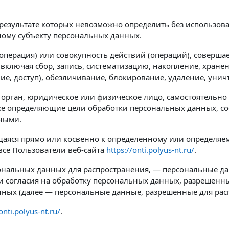
 результате которых невозможно определить без использ
ому субъекту персональных данных.
операция) или совокупность действий (операций), соверша
включая сбор, запись, систематизацию, накопление, хранен
ние, доступ), обезличивание, блокирование, удаление, ун
 орган, юридическое или физическое лицо, самостоятельн
е определяющие цели обработки персональных данных, со
нными.
аяся прямо или косвенно к определенному или определяем
все Пользователи веб-сайта
https://onti.polyus-nt.ru/
.
ональных данных для распространения, — персональные да
и согласия на обработку персональных данных, разрешенн
нных (далее — персональные данные, разрешенные для рас
onti.polyus-nt.ru/
.