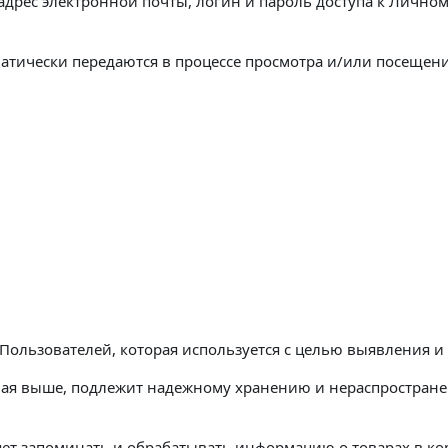
адрес электронной почты, логин и пароль доступа к Личном
атически передаются в процессе просмотра и/или посещени
ах Пользователей, которая используется с целью выявления 
ная выше, подлежит надежному хранению и нераспростране
яет запоминать и обрабатывать информацию о товарах в ко